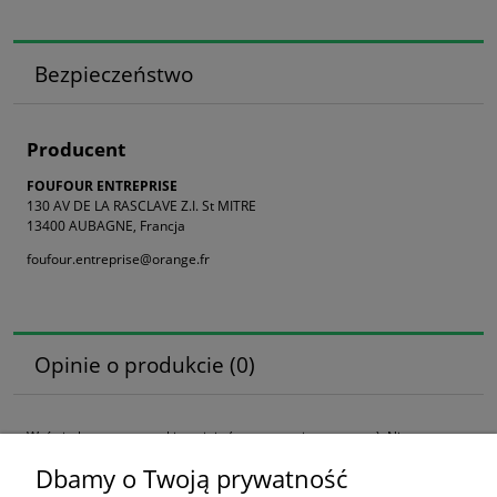
Bezpieczeństwo
Producent
FOUFOUR ENTREPRISE
130 AV DE LA RASCLAVE Z.I. St MITRE
13400 AUBAGNE, Francja
foufour.entreprise@orange.fr
Opinie o produkcie (0)
Wyświetlane są wszystkie opinie (pozytywne i negatywne). Nie
weryfikujemy, czy pochodzą one od klientów, którzy kupili dany produkt.
Dbamy o Twoją prywatność