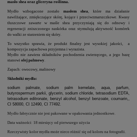
masło shea oraz gliceryna roślinna.
Mydło wzbogacone zostało
masłem shea
, które ma działanie
nawilżające, zmiękczające skórę, kojące i przeciwzmarszczkowe. Kwasy
tłuszczowe zawarte w maśle shea przyczyniają się do odnowy i
regeneracji zniszczonego naskórka oraz stymulują aktywność komórek
do walki ze starzeniem się skóry.
To wszystko sprawia, że produkt finalny jest wysokiej jakości, a
kompozycja zapachowa przyjemna i wyrazista.
Mydło nie zawiera składników pochodzenia zwierzęcego, a jego bazę
stanowi
olej palmowy
.
Zapach: owocowy, malinowy
Składniki mydła:
sodium palmate, sodium palm kernelate, aqua, parfum,
butyrospermum parkii, glycerin, sodium chloride, tetrasodium EDTA,
tetrasodium editronate, benzyl alcohol, benzyl benzoate, coumarin,,
CI 58000, CI 12490, CI 77492.
Mydło fabrycznie nie jest pakowane w opakowania jednostkowe.
Data ważności: 18 miesięcy od pierwszego użycia
Rzeczywisty kolor mydła może nieco różnić się od koloru na fotografii.