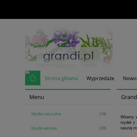
Strona główna
Wyprzedaże
Nowoś
Menu
Grandi
Mydła naturalne
(19)
Witamy w
mydeł z 
Mydła włoskie
(29)
naszej m