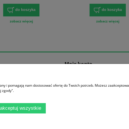
do koszyka
do koszyka
zobacz więcej
zobacz więcej
Moje konto
ać?
Logowanie
ania
Moje zamówienia
trony i pomagają nam dostosować ofertę do Twoich potrzeb. Możesz zaakceptować 
Przechowalnia
j zgody".
Ustawienia konta
akceptuj wszystkie