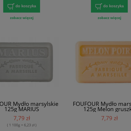
do koszyka
do koszyka
zobacz więcej
zobacz więcej
OUR Mydło marsylskie
FOUFOUR Mydło marsy
125g MARIUS
125g Melon grusz
7,79 zł
7,79 zł
( 1 100g = 6,23 zł )