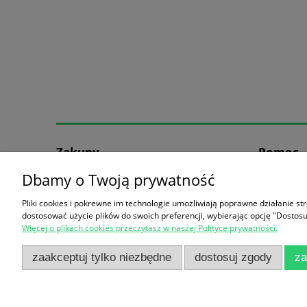
Zakupy
Pomoc
Dbamy o Twoją prywatność
Formy płatności
Jak kupow
Koszt dostawy
Częste pyt
Pliki cookies i pokrewne im technologie umożliwiają poprawne działanie s
Reklamacje i zwroty
dostosować użycie plików do swoich preferencji, wybierając opcję "Dostosu
Więcej o plikach cookies przeczytasz w naszej Polityce prywatności.
Kontakt
zaakceptuj tylko niezbędne
dostosuj zgody
za