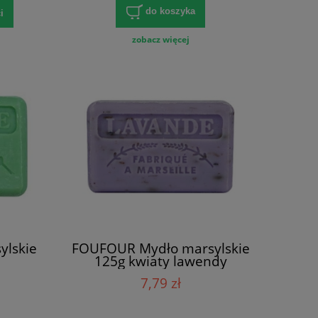
do koszyka
i
zobacz więcej
lskie
FOUFOUR Mydło marsylskie
125g kwiaty lawendy
7,79 zł