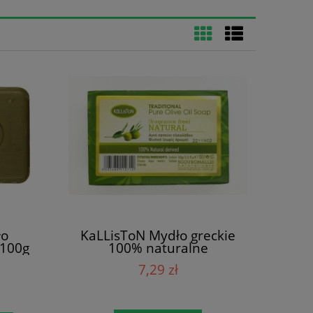
ło
KaLLisToN Mydło greckie
 100g
100% naturalne
7,29 zł