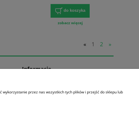
do koszyka
zobacz więcej
«
1
2
»
Informacje
O nas
Kontakt
wykorzystanie przez nas wszystkich tych plików i przejść do sklepu lub
Fan Page Facebook
Artykuły