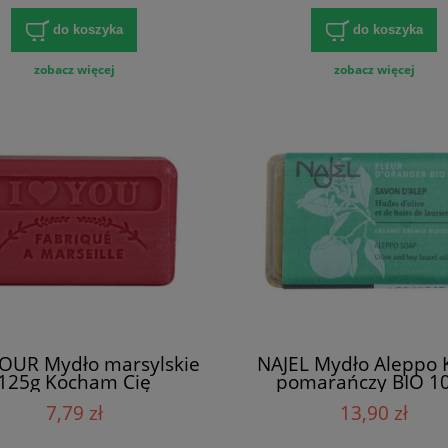
do koszyka
do koszyka
zobacz więcej
zobacz więcej
OUR Mydło marsylskie
NAJEL Mydło Aleppo 
125g Kocham Cię
pomarańczy BIO 1
7,79 zł
13,90 zł