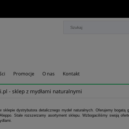
ci
Promocje
O nas
Kontakt
.pl - sklep z mydłami naturalnymi
 sklepie dystrybutora detalicznego mydeł naturalnych. Oferujemy bogat
Aleppo. Stale rozszerzamy asortyment sklepu. Wzbogaciliśmy swoją ofer
ydlarni.