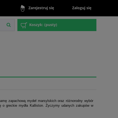
Zaloguj się
Zarejestruj się
Koszyk:
(pusty)
ą gamę zapachową mydeł marsylskich oraz różnorodny wybór
tę o greckie mydła Kalliston. Życzymy udanych zakupów w