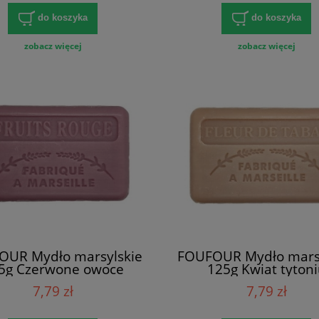
do koszyka
do koszyka
zobacz więcej
zobacz więcej
OUR Mydło marsylskie
FOUFOUR Mydło marsy
5g Czerwone owoce
125g Kwiat tyton
7,79 zł
7,79 zł