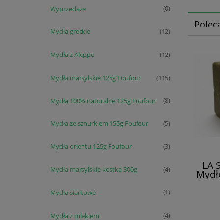
Wyprzedaże
(0)
Polec
Mydła greckie
(12)
Mydła z Aleppo
(12)
Mydła marsylskie 125g Foufour
(115)
Mydła 100% naturalne 125g Foufour
(8)
Mydła ze sznurkiem 155g Foufour
(5)
Mydła orientu 125g Foufour
(3)
LA 
Mydła marsylskie kostka 300g
(4)
Mydł
Mydła siarkowe
(1)
Mydła z mlekiem
(4)