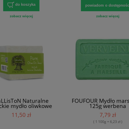
do koszyka
powiadom o dostępnośc
zobacz więcej
zobacz więcej
LLisToN Naturalne
FOUFOUR Mydło marsy
ckie mydło oliwkowe
125g werbena
230g
11,50 zł
7,79 zł
( 1 100g = 6,23 zł )