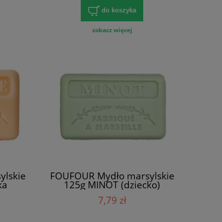
do koszyka
zobacz więcej
lskie
FOUFOUR Mydło marsylskie
ka
125g MINOT (dziecko)
7,79 zł