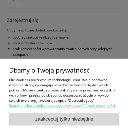
Zarejestruj się
Otrzymasz liczne dodatkowe korzyści:
podgląd statusu realizacji zamówień
podgląd historii zakupów
brak konieczności wprowadzania swoich danych przy kolejnych
zakupach
możliwość otrzymania rabatów i kuponów promocyjnych
Dbamy o Twoją prywatność
zarejestruj się
Pliki cookies i pokrewne im technologie umożliwiają poprawne
działanie strony i pomagają nam dostosować ofertę do Twoich
potrzeb. Możesz zaakceptować wykorzystanie przez nas wszystkich
Zakupy
tych plików i przejść do sklepu lub dostosować użycie plików do
swoich preferencji, wybierając opcję "Dostosuj zgody".
Więcej o plikach cookies przeczytasz w naszej Polityce prywatności.
Pomoc
zaakceptuj tylko niezbędne
Moje konto