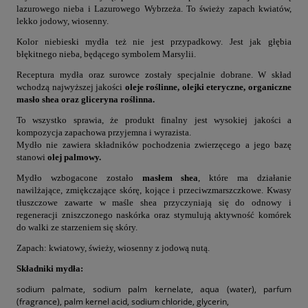
lazurowego nieba i Lazurowego Wybrzeża. To świeży zapach kwiatów,
lekko jodowy, wiosenny.
Kolor niebieski mydła też nie jest przypadkowy. Jest jak głębia
błękitnego nieba, będącego symbolem Marsylii.
Receptura mydła oraz surowce zostały specjalnie dobrane. W skład
wchodzą najwyższej jakości
oleje roślinne, olejki eteryczne, organiczne
masło shea oraz gliceryna roślinna.
To wszystko sprawia, że produkt finalny jest wysokiej jakości a
kompozycja zapachowa przyjemna i wyrazista.
Mydło nie zawiera składników pochodzenia zwierzęcego a jego bazę
stanowi
olej palmowy.
Mydło wzbogacone zostało
masłem shea
, które ma działanie
nawilżające, zmiękczające skórę, kojące i przeciwzmarszczkowe. Kwasy
tłuszczowe zawarte w maśle shea przyczyniają się do odnowy i
regeneracji zniszczonego naskórka oraz stymulują aktywność komórek
do walki ze starzeniem się skóry.
Zapach: kwiatowy, świeży, wiosenny z jodową nutą.
Składniki mydła:
sodium palmate, sodium palm kernelate, aqua (water), parfum
(fragrance), palm kernel acid, sodium chloride, glycerin,