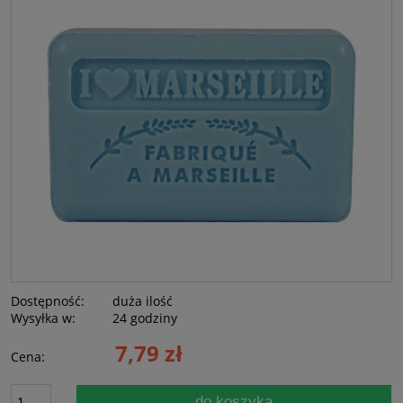
Dostępność:
duża ilość
Wysyłka w:
24 godziny
7,79 zł
Cena:
do koszyka