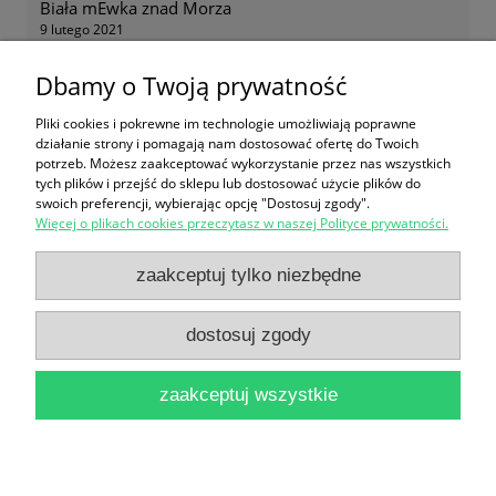
Biała mEwka znad Morza
9 lutego 2021
Super zapach.
Dbamy o Twoją prywatność
Pliki cookies i pokrewne im technologie umożliwiają poprawne
działanie strony i pomagają nam dostosować ofertę do Twoich
potrzeb. Możesz zaakceptować wykorzystanie przez nas wszystkich
Zakupy
tych plików i przejść do sklepu lub dostosować użycie plików do
swoich preferencji, wybierając opcję "Dostosuj zgody".
Więcej o plikach cookies przeczytasz w naszej Polityce prywatności.
Pomoc
zaakceptuj tylko niezbędne
Moje konto
dostosuj zgody
Informacje
zaakceptuj wszystkie
pokaż pełną wersję strony