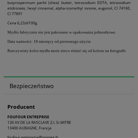
butyrospermum parkii (shea) butter, tetrasodium EDTA, tetrasodium
etidronate, hexyl cinnamal, alpha-isomethyl ionone, eugenol, CI 74160,
CI 77891
Cena 6,23zł/100g
Mydło fabrycznie nie jest pakowane w opakowania jednostkowe.
Data ważności: 18 miesięcy od pierwszego użycia
Rzeczywisty kolor mydła może nieco różnić się od koloru na fotografii.
Bezpieczeństwo
Producent
FOUFOUR ENTREPRISE
130 AV DE LA RASCLAVE Z.I. St MITRE
13400 AUBAGNE, Francja
foufour.entreprise@orange.fr