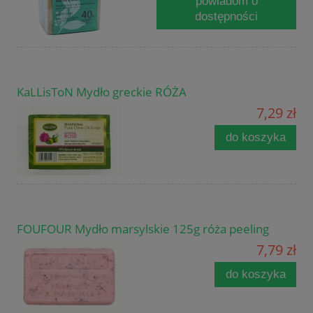
powiadom o
dostępności
KaLLisToN Mydło greckie RÓŻA
7,29 zł
do koszyka
FOUFOUR Mydło marsylskie 125g róża peeling
7,79 zł
do koszyka