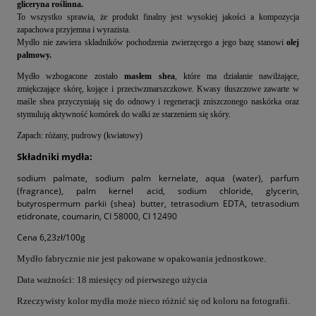
gliceryna roślinna.
To wszystko sprawia, że produkt finalny jest wysokiej jakości a kompozycja
zapachowa przyjemna i wyrazista.
Mydło nie zawiera składników pochodzenia zwierzęcego a jego bazę stanowi
olej
palmowy.
Mydło wzbogacone zostało
masłem shea
, które ma działanie nawilżające,
zmiękczające skórę, kojące i przeciwzmarszczkowe. Kwasy tłuszczowe zawarte w
maśle shea przyczyniają się do odnowy i regeneracji zniszczonego naskórka oraz
stymulują aktywność komórek do walki ze starzeniem się skóry.
Zapach: różany, pudrowy (kwiatowy)
Składniki mydła:
sodium palmate, sodium palm kernelate, aqua (water), parfum
(fragrance), palm kernel acid, sodium chloride, glycerin,
butyrospermum parkii (shea) butter, tetrasodium EDTA, tetrasodium
etidronate, coumarin, CI 58000, CI 12490
Cena 6,23zł/100g
Mydło fabrycznie nie jest pakowane w opakowania jednostkowe.
Data ważności: 18 miesięcy od pierwszego użycia
Rzeczywisty kolor mydła może nieco różnić się od koloru na fotografii.