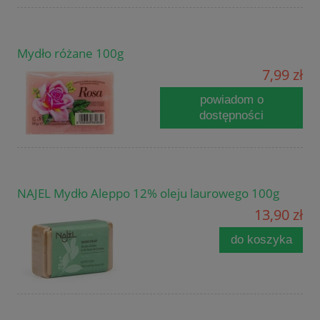
Mydło różane 100g
7,99 zł
powiadom o
dostępności
NAJEL Mydło Aleppo 12% oleju laurowego 100g
13,90 zł
do koszyka