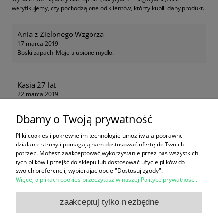
weryfikujemy, czy pochodzą one od klientów, którzy kupili dany produkt.
Ania z Zielonego Wzgórza
17 marca 2019
Boski zapach. Moje ulubione mydło.
Kasia 27 lat
22 marca 2019
Cudowne. Zapach rewelacja. Polecam!!!
Dbamy o Twoją prywatność
Pliki cookies i pokrewne im technologie umożliwiają poprawne
działanie strony i pomagają nam dostosować ofertę do Twoich
potrzeb. Możesz zaakceptować wykorzystanie przez nas wszystkich
Zakupy
tych plików i przejść do sklepu lub dostosować użycie plików do
swoich preferencji, wybierając opcję "Dostosuj zgody".
Więcej o plikach cookies przeczytasz w naszej Polityce prywatności.
Pomoc
zaakceptuj tylko niezbędne
Moje konto